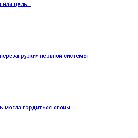
а или цель…
«перезагрузки» нервной системы
жь могла гордиться своим…