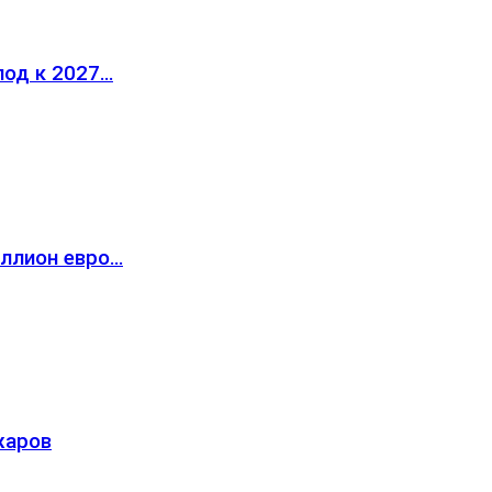
лод к 2027…
иллион евро…
жаров