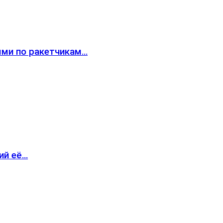
ями по ракетчикам…
ий её…