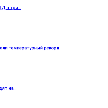
ЦД в три…
вали температурный рекорд
дят на…