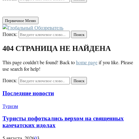
Первичное Меню
Поиск:
Поиск
404 СТРАНИЦА НЕ НАЙДЕНА
This page couldn't be found! Back to
home page
if you like. Please
use search for help!
Поиск:
Поиск
Последние новости
Туризм
Туристы пофоткались верхом на священных
камчатских идолах
5 августа, 2026
0
3