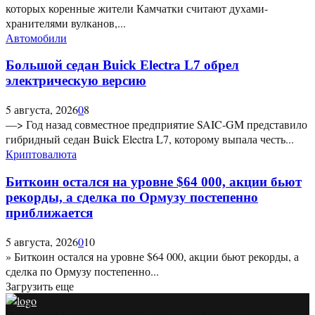
которых коренные жители Камчатки считают духами-
хранителями вулканов,...
Автомобили
Большой седан Buick Electra L7 обрел
электрическую версию
5 августа, 2026
0
8
—> Год назад совместное предприятие SAIC-GM представило
гибридный седан Buick Electra L7, которому выпала честь...
Криптовалюта
Биткоин остался на уровне $64 000, акции бьют
рекорды, а сделка по Ормузу постепенно
приближается
5 августа, 2026
0
10
» Биткоин остался на уровне $64 000, акции бьют рекорды, а
сделка по Ормузу постепенно...
Загрузить еще