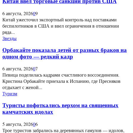
Китай ввел торговые санкции против США
6 августа, 2026
0
9
Китай ужесточил экспортный контроль над поставками
беспилотников в США и ввел ограничения в отношении
ряда...
Звезды
Орбакайте показала детей от разных браков на
одном фото — редкий кадр
6 августа, 2026
0
7
Певица поделилась кадрами счастливого воссоединения.
Кристина Орбакайте приехала к Испанию, где Пресняков
отдыхает с женой...
Туризм
Туристы пофоткались верхом на священных
камчатских идолах
5 августа, 2026
0
6
Трое туристов забрались на деревянных гамулов — идолов,