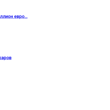
иллион евро…
жаров