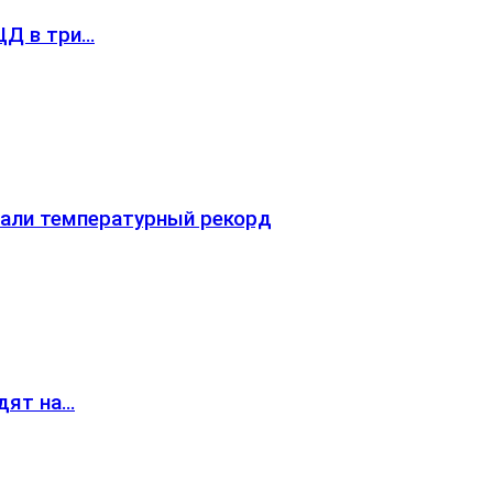
ЦД в три…
вали температурный рекорд
дят на…