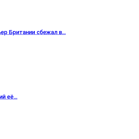
ьер Британии сбежал в…
ий её…