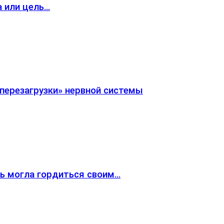
а или цель…
«перезагрузки» нервной системы
жь могла гордиться своим…