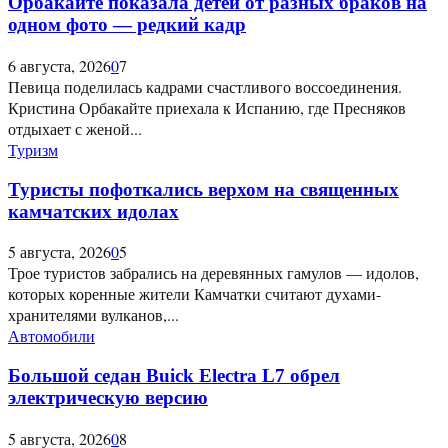
Орбакайте показала детей от разных браков на
одном фото — редкий кадр
6 августа, 2026
0
7
Певица поделилась кадрами счастливого воссоединения.
Кристина Орбакайте приехала к Испанию, где Пресняков
отдыхает с женой...
Туризм
Туристы пофоткались верхом на священных
камчатских идолах
5 августа, 2026
0
5
Трое туристов забрались на деревянных гамулов — идолов,
которых коренные жители Камчатки считают духами-
хранителями вулканов,...
Автомобили
Большой седан Buick Electra L7 обрел
электрическую версию
5 августа, 2026
0
8