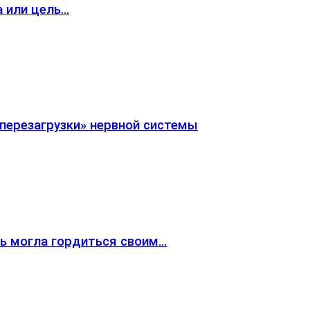
а или цель…
«перезагрузки» нервной системы
жь могла гордиться своим…