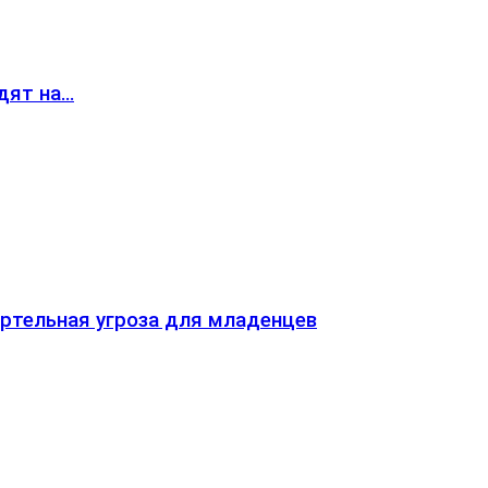
дят на…
ртельная угроза для младенцев