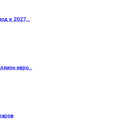
лод к 2027…
иллион евро…
жаров