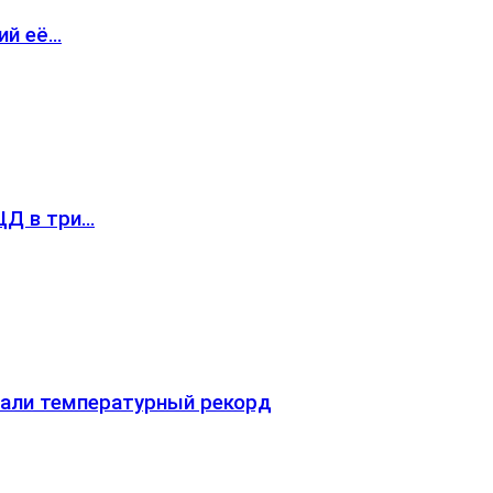
ий её…
ЦД в три…
вали температурный рекорд